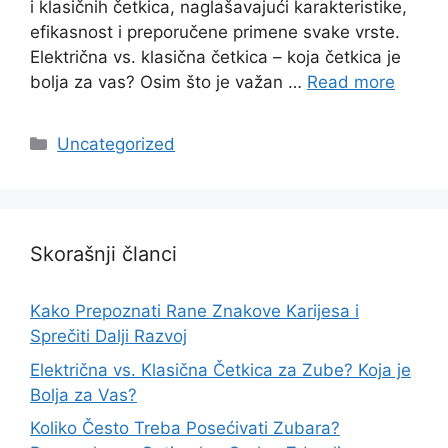
i klasičnih četkica, naglašavajući karakteristike,
efikasnost i preporučene primene svake vrste.
Električna vs. klasična četkica – koja četkica je
bolja za vas? Osim što je važan …
Read more
Categories
Uncategorized
Skorašnji članci
Kako Prepoznati Rane Znakove Karijesa i
Sprečiti Dalji Razvoj
Električna vs. Klasična Četkica za Zube? Koja je
Bolja za Vas?
Koliko Često Treba Posećivati Zubara?