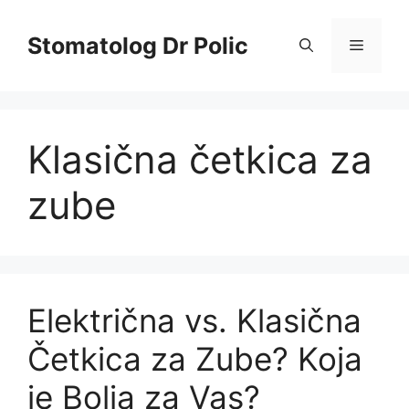
Skip
to
Stomatolog Dr Polic
Menu
content
Klasična četkica za
zube
Električna vs. Klasična
Četkica za Zube? Koja
je Bolja za Vas?