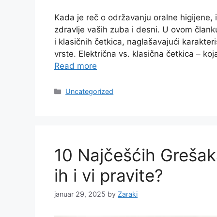
Kada je reč o održavanju oralne higijene,
zdravlje vaših zuba i desni. U ovom članku
i klasičnih četkica, naglašavajući karakte
vrste. Električna vs. klasična četkica – ko
Read more
Categories
Uncategorized
10 Najčešćih Grešaka
ih i vi pravite?
januar 29, 2025
by
Zaraki