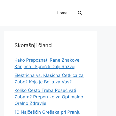
Home
Skorašnji članci
Kako Prepoznati Rane Znakove
Karijesa i Sprečiti Dalji Razvoj
Električna vs. Klasična Četkica za
Zube? Koja je Bolja za Vas?
Koliko Često Treba Posećivati
Zubara? Preporuke za Optimalno
Oralno Zdravlje
10 Najčešćih Grešaka pri Pranju