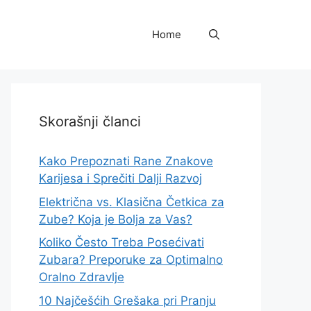
Home
Skorašnji članci
Kako Prepoznati Rane Znakove
Karijesa i Sprečiti Dalji Razvoj
Električna vs. Klasična Četkica za
Zube? Koja je Bolja za Vas?
Koliko Često Treba Posećivati
Zubara? Preporuke za Optimalno
Oralno Zdravlje
10 Najčešćih Grešaka pri Pranju