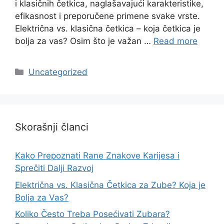
i klasičnih četkica, naglašavajući karakteristike,
efikasnost i preporučene primene svake vrste.
Električna vs. klasična četkica – koja četkica je
bolja za vas? Osim što je važan …
Read more
Categories
Uncategorized
Skorašnji članci
Kako Prepoznati Rane Znakove Karijesa i
Sprečiti Dalji Razvoj
Električna vs. Klasična Četkica za Zube? Koja je
Bolja za Vas?
Koliko Često Treba Posećivati Zubara?