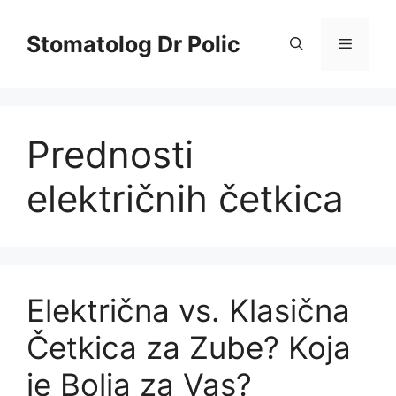
Skip
to
Stomatolog Dr Polic
Menu
content
Prednosti
električnih četkica
Električna vs. Klasična
Četkica za Zube? Koja
je Bolja za Vas?